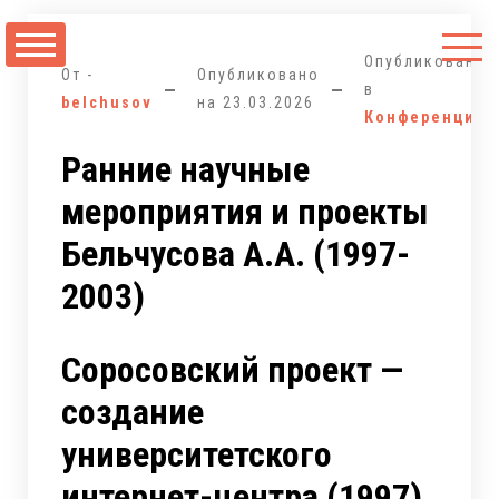
Перейти
к
Опубликовано
содержимому
От -
Опубликовано
в
belchusov
на
23.03.2026
Конференции
Ранние научные
мероприятия и проекты
Бельчусова А.А. (1997-
2003)
Соросовский проект —
создание
университетского
интернет-центра (1997)