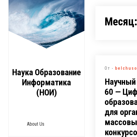
Перейти
к
Месяц
содержимому
От -
belchus
Наука Образование
Научный
Информатика
60 — Ци
(НОИ)
образов
для орга
массовы
About Us
конкурсо