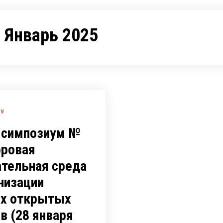
:
Январь 2025
ov
 симпозиум №
фровая
ательная среда
низации
х открытых
в (28 января